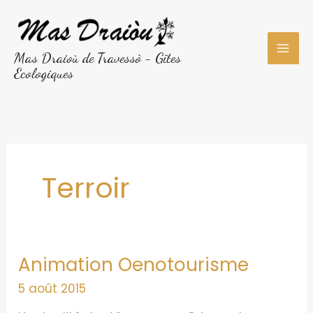
Aller
au
contenu
Mas Draioù de Travessò - Gîtes
Ecologiques
Terroir
Animation Oenotourisme
5 août 2015