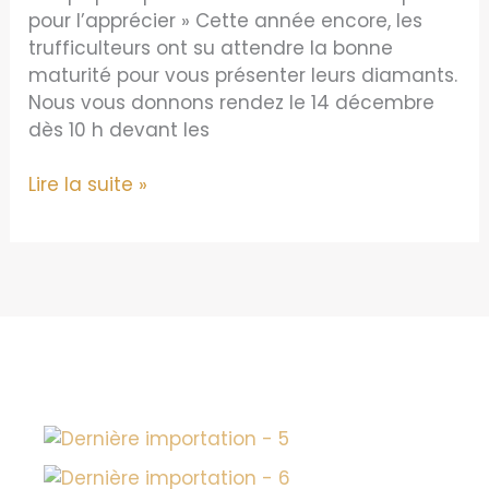
pour l’apprécier » Cette année encore, les
trufficulteurs ont su attendre la bonne
maturité pour vous présenter leurs diamants.
Nous vous donnons rendez le 14 décembre
dès 10 h devant les
Marché
Lire la suite »
aux
Truffes
–
St
Paul
trois
chateaux
..Du
Producteur
aux
Consommateurs