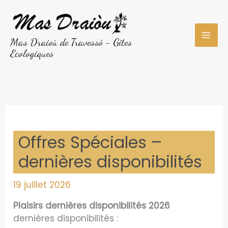
Aller
au
contenu
Mas Draioù de Travessò - Gîtes
Ecologiques
Offres Spéciales –
dernières disponibilités
19 juillet 2026
Plaisirs dernières disponibilités 2026
dernières disponibilités :