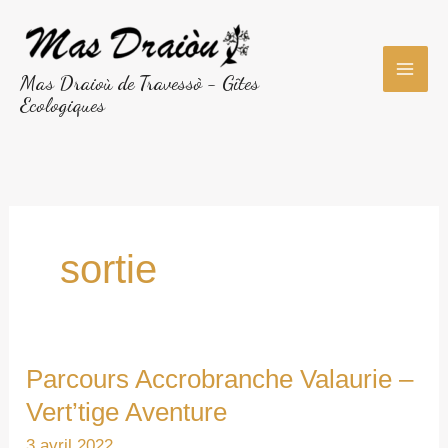
Aller
au
contenu
Mas Draioù de Travessò - Gîtes
Ecologiques
sortie
Parcours Accrobranche Valaurie –
Vert’tige Aventure
3 avril 2022