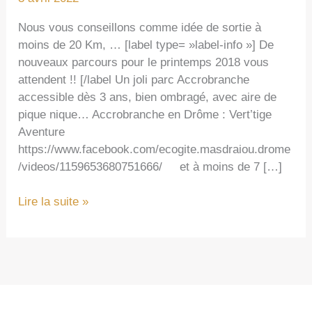
Nous vous conseillons comme idée de sortie à
moins de 20 Km, … [label type= »label-info »] De
nouveaux parcours pour le printemps 2018 vous
attendent !! [/label Un joli parc Accrobranche
accessible dès 3 ans, bien ombragé, avec aire de
pique nique… Accrobranche en Drôme : Vert’tige
Aventure
https://www.facebook.com/ecogite.masdraiou.drome
/videos/1159653680751666/ et à moins de 7 […]
Parcours
Lire la suite »
Accrobranche
Valaurie
–
Vert’tige
Aventure