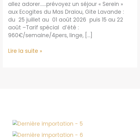
allez adorer……prévoyez un séjour « Serein »
aux Ecogites du Mas Draiou, Gite Lavande :
du 25 juillet au 01 août 2026 puis 15 au 22
août –Tarif spécial d’été :
960€/semaine/4pers, linge, […]
Dernières
Lire la suite »
Disponibilités
de
nos
EcoGîtes
–
Eté
2026