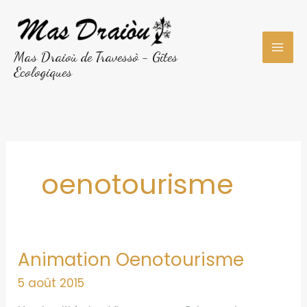
Aller
au
contenu
Mas Draioù de Travessò - Gîtes
Ecologiques
oenotourisme
Animation Oenotourisme
5 août 2015