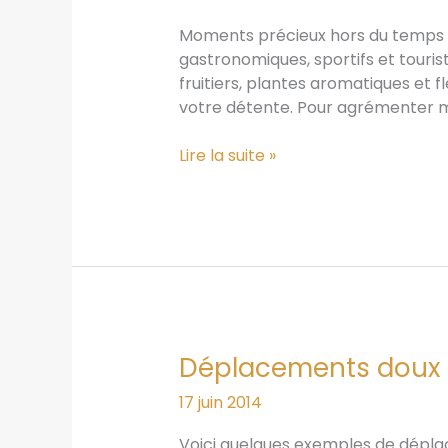
Moments précieux hors du temps en
gastronomiques, sportifs et touri
fruitiers, plantes aromatiques et 
votre détente. Pour agrémenter m
Une
Lire la suite »
parenthèse
de
nature
au
pays
des
lavandes
et
Déplacements doux
du
thym
17 juin 2014
Voici quelques exemples de déplac