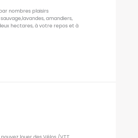
par nombres plaisirs
m sauvage,lavandes, amandiers,
deux hectares, à votre repos et à
s pouvez louer des Vélos /VTT