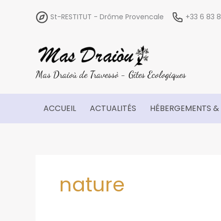
Aller
St-RESTITUT - Drôme Provencale
+33 6 83
au
contenu
Mas Draioù de Travessò - Gîtes Ecologiques
ACCUEIL
ACTUALITÉS
HÉBERGEMENTS & 
nature