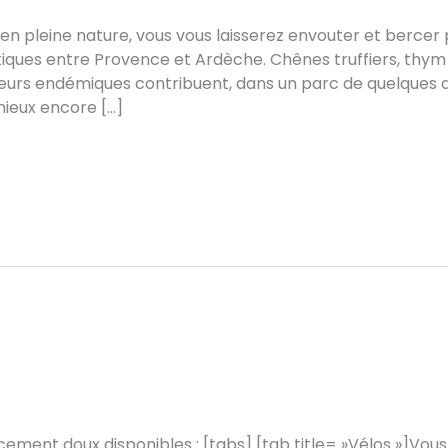
 pleine nature, vous vous laisserez envouter et bercer 
stiques entre Provence et Ardèche. Chênes truffiers, thy
fleurs endémiques contribuent, dans un parc de quelques 
ieux encore […]
ement doux disponibles : [tabs] [tab title= »Vélos »]Vou