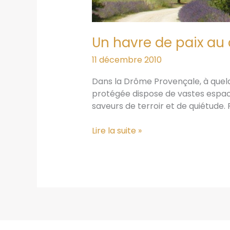
Un havre de paix au
11 décembre 2010
Dans la Drôme Provençale, à quelq
protégée dispose de vastes espace
saveurs de terroir et de quiétude.
Un
Lire la suite »
havre
de
paix
au
coeur
de
la
Drôme