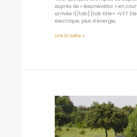
auprès de « Baumevéloc » en court
arrivée ![/tab] [tab title= »VTT E
électrique, plus d’énergie,
Déplacements
Lire la suite »
doux