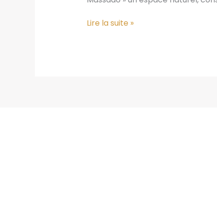
Notre
Lire la suite »
Mas
–
la
Propriété