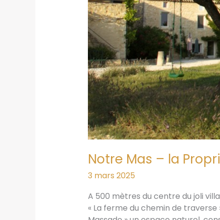
Notre Mas – la Propr
3 mars 2025
A 500 mètres du centre du joli vil
« La ferme du chemin de traverse »
Massado » un espace naturel, cons