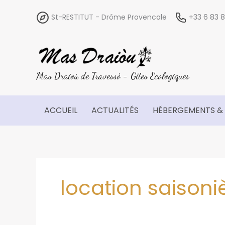
Aller
St-RESTITUT - Drôme Provencale
+33 6 83
au
contenu
Mas Draioù de Travessò - Gîtes Ecologiques
ACCUEIL
ACTUALITÉS
HÉBERGEMENTS & 
location saisoni