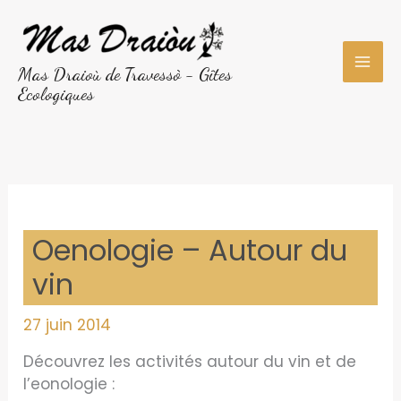
Aller
au
contenu
Mas Draioù de Travessò - Gîtes
Ecologiques
Oenologie – Autour du
vin
27 juin 2014
Découvrez les activités autour du vin et de
l’eonologie :